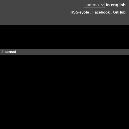
in english
RSS-syöte
.
Facebook
.
GitHub
-lisenssi