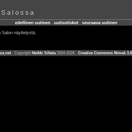
 Salossa
edellinen uutinen
.
uutisotiskot
.
seuraava uutinen
 Salon näyttelystä.
za.net
. Copyright
Heikki Siltala
2004-2026 .
Creative Commons Nimeä 3.0 