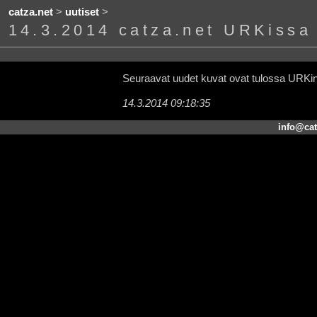
catza.net
>
uutiset
>
14.3.2014 catza.net URKissa
Seuraavat uudet kuvat ovat tulossa URKin
14.3.2014 09:18:35
info@cat