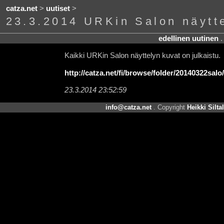
catza.net
>
uutiset
>
23.3.2014 URKin Salon näytte
edellinen uutinen
Kaikki URKin Salon näyttelyn kuvat on julkaistu.
http://catza.net/fi/browse/folder/20140322salo
23.3.2014 23:52:59
info@catza.net
. Copyright
Heikki Silta