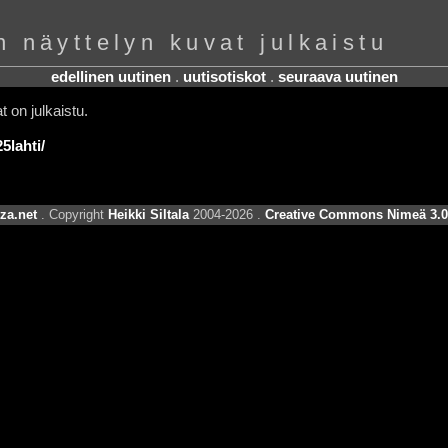
näyttelyn kuvat julkaistu
edellinen uutinen
.
uutisotiskot
.
seuraava uutinen
 on julkaistu.
5lahti/
za.net
. Copyright
Heikki Siltala
2004-2026 .
Creative Commons Nimeä 3.0 