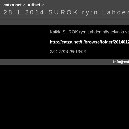
catza.net
>
uutiset
>
28.1.2014 SUROK ry:n Lahden 
Kaikki SUROK ry:n Lahden näyttelyn kuvat
http://catza.net/fi/browse/folder/2014012
28.1.2014 06:13:03
info@cat