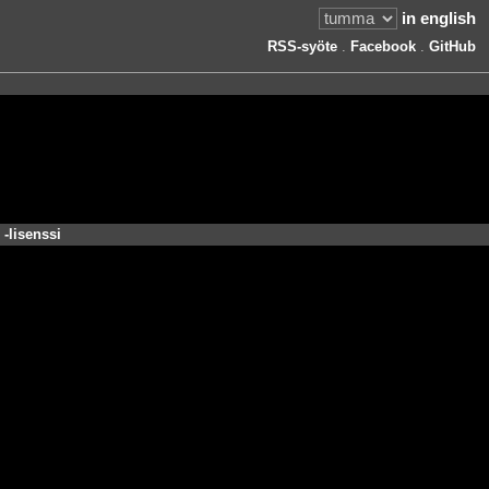
in english
RSS-syöte
.
Facebook
.
GitHub
-lisenssi