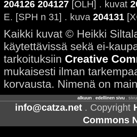
204126
204127
[OLH] . kuvat
2
E. [SPH n 31] . kuva
204131
[X
Kaikki kuvat © Heikki Siltal
käytettävissä sekä ei-kaupall
tarkoituksiin
Creative Com
mukaisesti ilman tarkempaa 
korvausta. Nimenä on main
alkuun
.
edellinen sivu
. siv
info@catza.net
. Copyright
Commons Ni