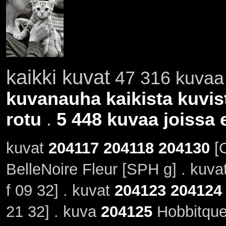
kaikki kuvat
47 316 kuvaa 
kuvanauha kaikista kuvis
rotu
.
5 448 kuvaa joissa e
kuvat
204117
204118
204130
[O
BelleNoire Fleur [SPH g] . kuva
f 09 32] . kuvat
204123
204124
21 32] . kuva
204125
Hobbitquee