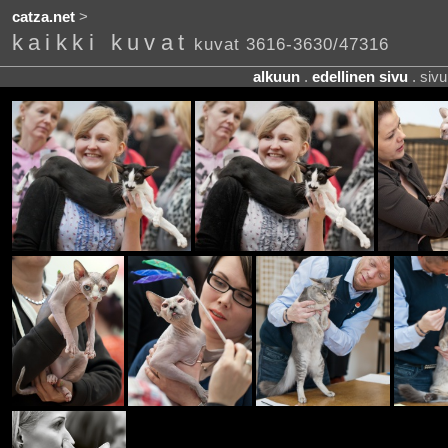
catza.net
>
kaikki kuvat
kuvat 3616-3630/47316
alkuun
.
edellinen sivu
. siv