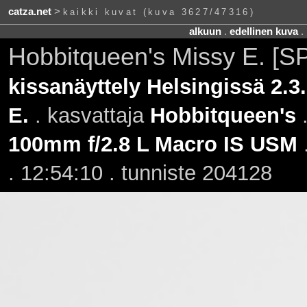
catza.net
>
kaikki kuvat (kuva 3627/47316)
alkuun
.
edellinen kuva
.
Hobbitqueen's Missy E. [S
kissanäyttely Helsingissä 2.3
E.
. kasvattaja
Hobbitqueen's
100mm f/2.8 L Macro IS USM
. 12:54:10 . tunniste 204128