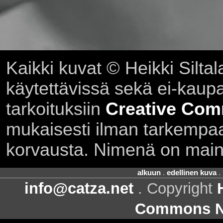
Kaikki kuvat © Heikki Siltal
käytettävissä sekä ei-kaupall
tarkoituksiin
Creative Com
mukaisesti ilman tarkempaa 
korvausta. Nimenä on main
alkuun
.
edellinen kuva
.
info@catza.net
. Copyright
Commons Ni