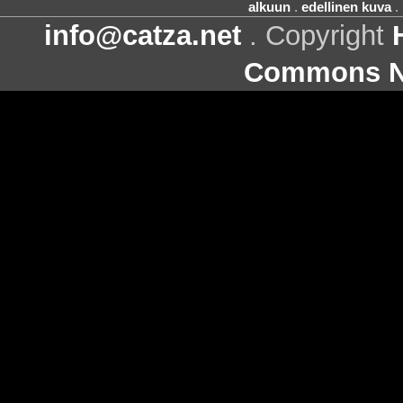
alkuun
.
edellinen kuva
.
info@catza.net
. Copyright
Commons Ni