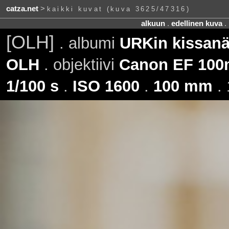
catza.net
>
kaikki kuvat (kuva 3625/47316)
alkuun
.
edellinen kuva
.
[OLH]
. albumi
URKin kissanäy
OLH
. objektiivi
Canon EF 100m
1/100 s
.
ISO 1600
.
100 mm
. 