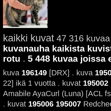
kaikki kuvat
47 316 kuvaa 
kuvanauha kaikista kuvis
rotu
.
5 448 kuvaa joissa e
kuva
196149
[DRX] . kuva
195
22] ikä 1 vuotta . kuvat
195002
Amabile AyaCurl (Luna) [ACL fs
. kuvat
195006
195007
Redcheet