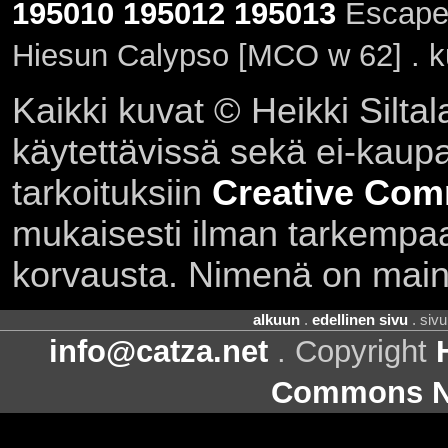
195010
195012
195013
Escape'
Hiesun Calypso [MCO w 62] . 
Kaikki kuvat © Heikki Siltal
käytettävissä sekä ei-kaupall
tarkoituksiin
Creative Com
mukaisesti ilman tarkempaa 
korvausta. Nimenä on main
alkuun
.
edellinen sivu
. siv
info@catza.net
. Copyright
Commons Ni