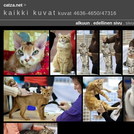
catza.net
>
kaikki kuvat
kuvat 4636-4650/47316
alkuun
.
edellinen sivu
. siv