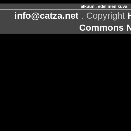
alkuun
.
edellinen kuva
.
info@catza.net
. Copyright
Commons Ni