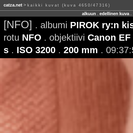
catza.net
>
kaikki kuvat (kuva 4650/47316)
alkuun
.
edellinen kuva
.
[NFO]
. albumi
PIROK ry:n ki
rotu
NFO
. objektiivi
Canon EF 
s
.
ISO 3200
.
200 mm
. 09:37: