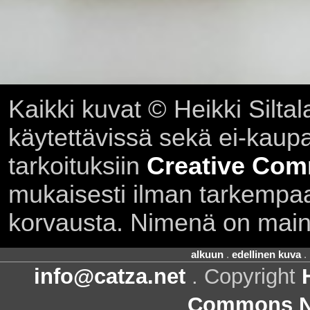
Kaikki kuvat © Heikki Siltal
käytettävissä sekä ei-kaupall
tarkoituksiin
Creative Com
mukaisesti ilman tarkempaa 
korvausta. Nimenä on main
alkuun
.
edellinen kuva
.
info@catza.net
. Copyright
Commons Ni