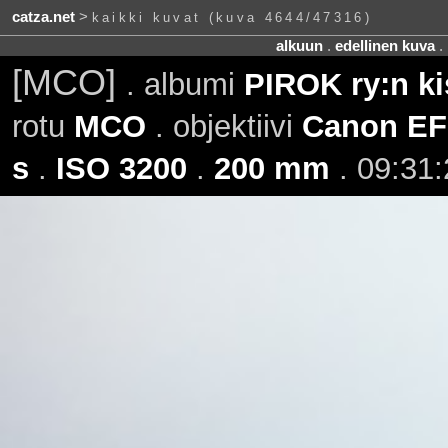
catza.net
>
kaikki kuvat (kuva 4644/47316)
alkuun
.
edellinen kuva
.
[MCO]
. albumi
PIROK ry:n ki
rotu
MCO
. objektiivi
Canon EF 
s
.
ISO 3200
.
200 mm
. 09:31: