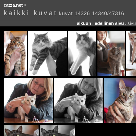
catza.net
>
kaikki kuvat
kuvat 14326-14340/47316
alkuun
.
edellinen sivu
. siv