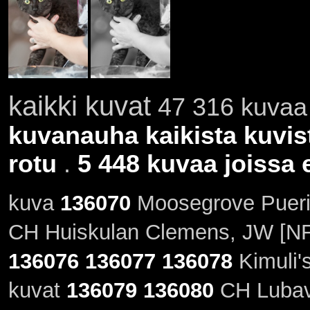
kaikki kuvat
47 316 kuvaa 
kuvanauha kaikista kuvis
rotu
.
5 448 kuvaa joissa e
kuva
136070
Moosegrove PueriS
CH Huiskulan Clemens, JW [NF
136076
136077
136078
Kimuli'
kuvat
136079
136080
CH Lubava