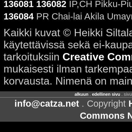
136081
136082
IP,CH Pikku-Piu
136084
PR Chai-lai Akila Umay
Kaikki kuvat © Heikki Siltal
käytettävissä sekä ei-kaupall
tarkoituksiin
Creative Com
mukaisesti ilman tarkempaa 
korvausta. Nimenä on main
alkuun
.
edellinen sivu
. siv
info@catza.net
. Copyright
Commons Ni