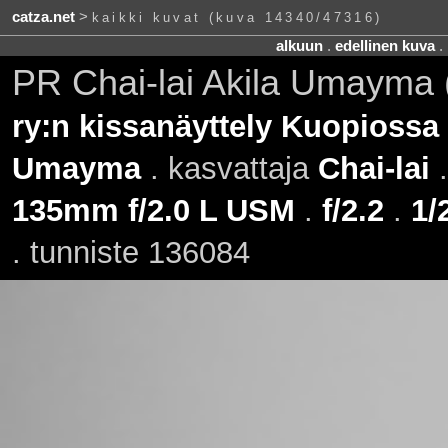
catza.net
>
kaikki kuvat (kuva 14340/47316)
alkuun
.
edellinen kuva
.
PR Chai-lai Akila Umayma
ry:n kissanäyttely Kuopiossa
Umayma
. kasvattaja
Chai-lai
135mm f/2.0 L USM
.
f/2.2
.
1/
. tunniste 136084