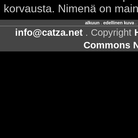
korvausta. Nimenä on main
alkuun
.
edellinen kuva
.
info@catza.net
. Copyright
Commons Ni