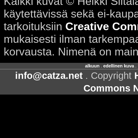
Kaikki kuvat © Heikki Siltal
käytettävissä sekä ei-kaupall
tarkoituksiin
Creative Com
mukaisesti ilman tarkempaa 
korvausta. Nimenä on main
alkuun
.
edellinen kuva
.
info@catza.net
. Copyright
Commons Ni