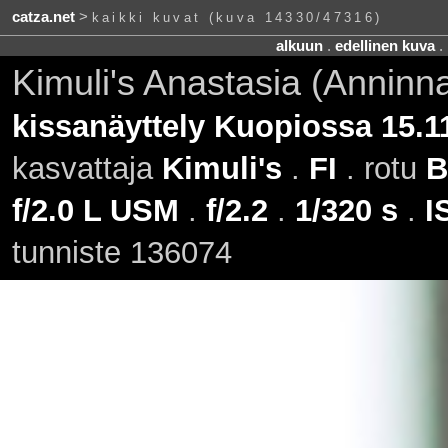
catza.net
>
kaikki kuvat (kuva 14330/47316)
alkuun
.
edellinen kuva
.
Kimuli's Anastasia (Anninn
kissanäyttely Kuopiossa 15.1
kasvattaja
Kimuli's
.
FI
. rotu
B
f/2.0 L USM
.
f/2.2
.
1/320 s
.
I
tunniste 136074