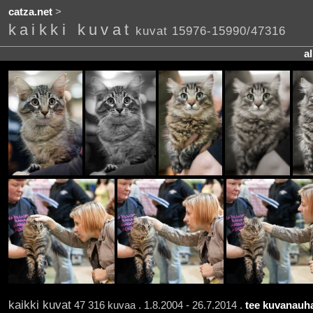
catza.net
>
kaikki kuvat
kuvat 15976-15990/47316
a
kaikki kuvat
47 316 kuvaa . 1.8.2004 - 26.7.2014 .
tee kuvanauha