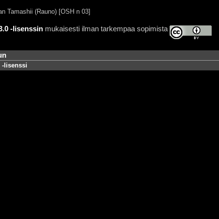
n Tamashii (Rauno) [OSH n 03]
0 -lisenssin
mukaisesti ilman tarkempaa sopimista
un
-lisenssi