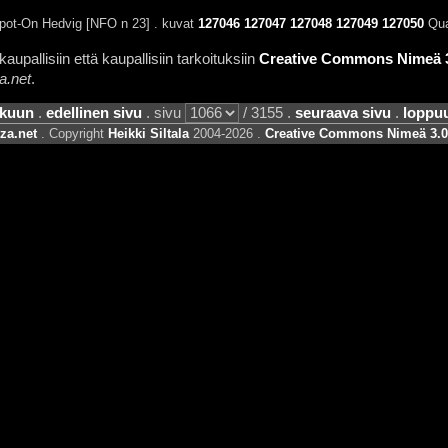
ot-On Hedvig [NFO n 23] . kuvat
127046
127047
127048
127049
127050
Qua
aupallisiin että kaupallisiin tarkoituksiin
Creative Commons Nimeä 3.
a.net
.
lkuun
.
edellinen sivu
. sivu
/ 3155 .
seuraava sivu
.
loppu
za.net
. Copyright
Heikki Siltala
2004-2026 .
Creative Commons Nimeä 3.0 