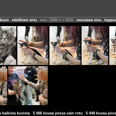
lkuun
.
edellinen sivu
. sivu
/ 3155 .
seuraava sivu
.
loppu
 kaikista kuvista
.
5 066 kuvaa joissa vain rotu
.
5 448 kuvaa joissa