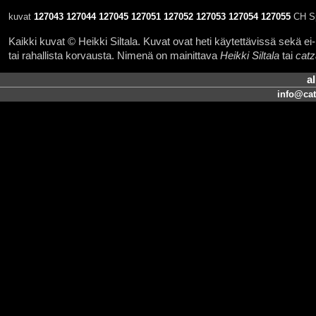
kuvat
127043
127044
127045
127051
127052
127053
127054
127055
CH Sp
Kaikki kuvat © Heikki Siltala. Kuvat ovat heti käytettävissä sekä ei-k
tai rahallista korvausta. Nimenä on mainittava
Heikki Siltala
tai
catz
a
info@cat