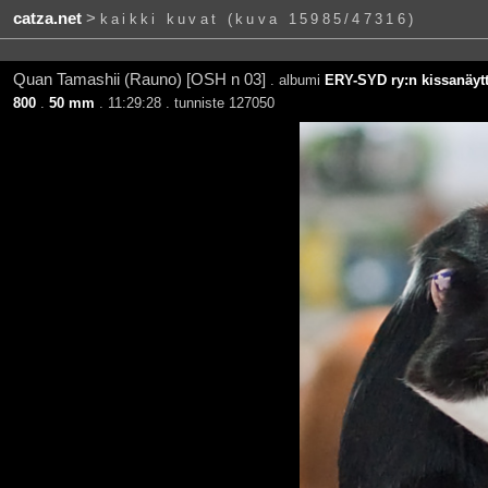
catza.net
>
kaikki kuvat (kuva 15985/47316)
Quan Tamashii (Rauno) [OSH n 03]
. albumi
ERY-SYD ry:n kissanäytt
800
.
50 mm
. 11:29:28 . tunniste 127050