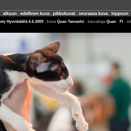
alkuun
.
edellinen kuva
.
pikkukuvat
.
seuraava kuva
.
loppuun
ely Hyvinkäällä 6.6.2009
. kissa
Quan Tamashii
. kasvattaja
Quan
.
FI
. ro