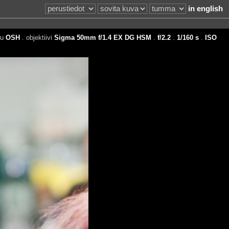
in english
tu
OSH
. objektiivi
Sigma 50mm f/1.4 EX DG HSM
.
f/2.2
.
1/160 s
.
ISO