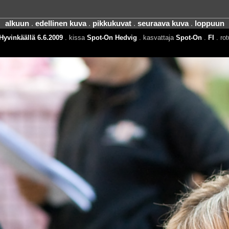
alkuun
.
edellinen kuva
.
pikkukuvat
.
seuraava kuva
.
loppuun
Hyvinkäällä 6.6.2009
. kissa
Spot-On Hedvig
. kasvattaja
Spot-On
.
FI
. ro