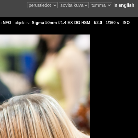
in english
tu
NFO
. objektiivi
Sigma 50mm f/1.4 EX DG HSM
.
f/2.0
.
1/160 s
.
ISO