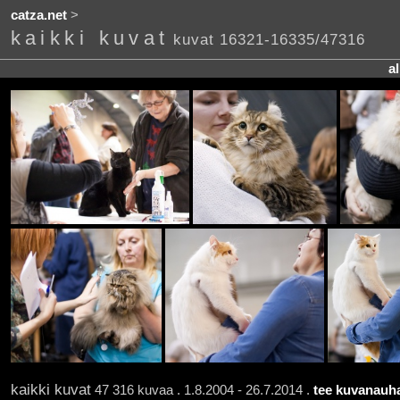
catza.net
>
kaikki kuvat
kuvat 16321-16335/47316
a
kaikki kuvat
47 316 kuvaa . 1.8.2004 - 26.7.2014 .
tee kuvanauha