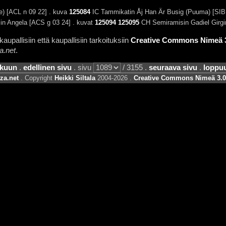
e) [ACL n 09 22] . kuva
125084
IC Tammikatin Åj Han Är Busig (Puuma) [SIB 
lin Angela [ACS g 03 24] . kuvat
125094
125095
CH Semiramisin Gadiel Girgi
aupallisiin että kaupallisiin tarkoituksiin
Creative Commons Nimeä 3.
a.net
.
lkuun
.
edellinen sivu
. sivu
/ 3155 .
seuraava sivu
.
loppu
za.net
. Copyright
Heikki Siltala
2004-2026 .
Creative Commons Nimeä 3.0 