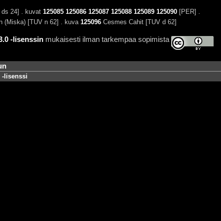
ds 24] . kuvat
125085
125086
125087
125088
125089
125090
[PER] .
n (Miska) [TUV n 62] . kuva
125096
Cesmes Cahit [TUV d 62]
0 -lisenssin
mukaisesti ilman tarkempaa sopimista
un
-lisenssi