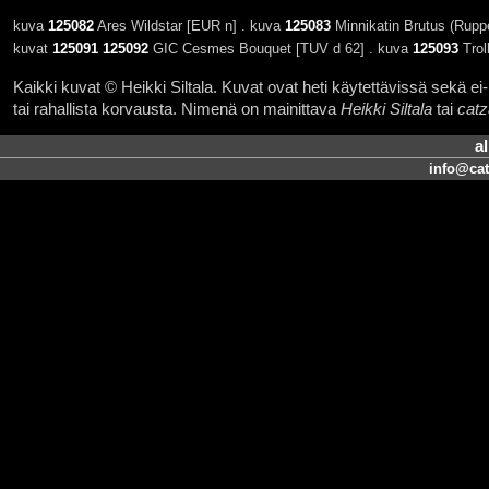
kuva
125082
Ares Wildstar [EUR n] . kuva
125083
Minnikatin Brutus (Rupp
kuvat
125091
125092
GIC Cesmes Bouquet [TUV d 62] . kuva
125093
Trol
Kaikki kuvat © Heikki Siltala. Kuvat ovat heti käytettävissä sekä ei-k
tai rahallista korvausta. Nimenä on mainittava
Heikki Siltala
tai
catz
a
info@cat