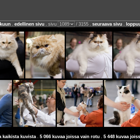
lkuun
.
edellinen sivu
. sivu
/ 3155 .
seuraava sivu
.
loppu
 kaikista kuvista
.
5 066 kuvaa joissa vain rotu
.
5 448 kuvaa joissa