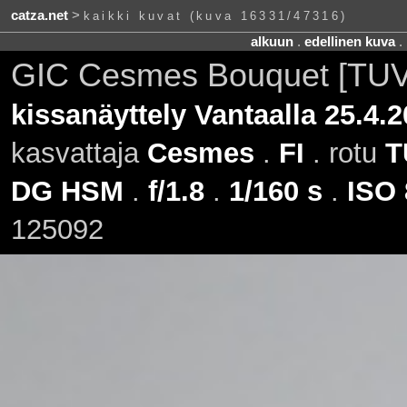
catza.net
>
kaikki kuvat (kuva 16331/47316)
alkuun
.
edellinen kuva
.
GIC Cesmes Bouquet [TUV
kissanäyttely Vantaalla 25.4.
kasvattaja
Cesmes
.
FI
. rotu
T
DG HSM
.
f/1.8
.
1/160 s
.
ISO 
125092