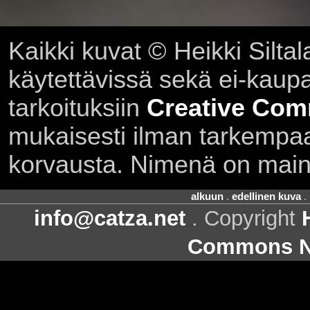
Kaikki kuvat © Heikki Siltal
käytettävissä sekä ei-kaupall
tarkoituksiin
Creative Com
mukaisesti ilman tarkempaa 
korvausta. Nimenä on main
alkuun
.
edellinen kuva
.
info@catza.net
. Copyright
Commons Ni