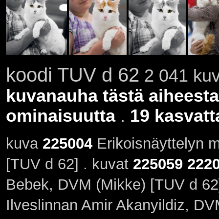
koodi TUV d 62
2 041 kuv
kuvanauha tästä aiheesta
ominaisuutta
.
19 kasvatt
kuva
225004
Erikoisnäyttelyn 
[TUV d 62] . kuvat
225059
222
Bebek, DVM (Mikke) [TUV d 62
Ilveslinnan Amir Akanyildiz, DV