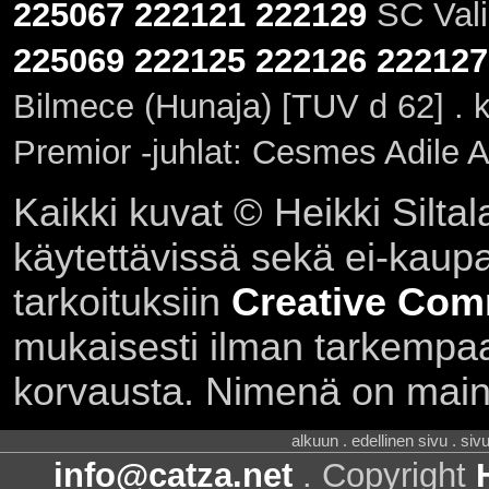
225067
222121
222129
SC Valie
225069
222125
222126
222127
Bilmece (Hunaja) [TUV d 62] . 
Premior -juhlat: Cesmes Adile 
Kaikki kuvat © Heikki Siltal
käytettävissä sekä ei-kaupall
tarkoituksiin
Creative Com
mukaisesti ilman tarkempaa 
korvausta. Nimenä on main
alkuun . edellinen sivu . siv
info@catza.net
. Copyright