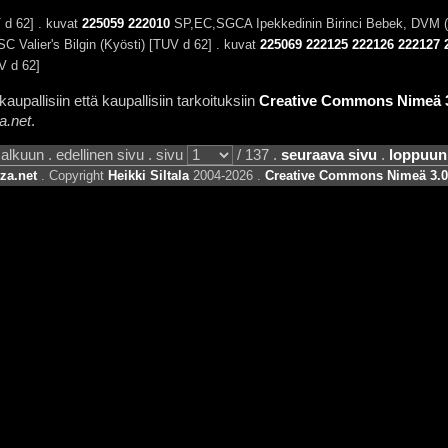
 d 62] . kuvat
225059
222010
SP,EC,SGCA Ipekkedinin Birinci Bebek, DVM (
C Valier's Bilgin (Kyösti) [TUV d 62] . kuvat
225069
222125
222126
222127
V d 62]
aupallisiin että kaupallisiin tarkoituksiin
Creative Commons Nimeä 3.
a.net
.
alkuun . edellinen sivu . sivu
/ 137 .
seuraava sivu
.
loppuun
za.net
. Copyright
Heikki Siltala
2004-2026 .
Creative Commons Nimeä 3.0 