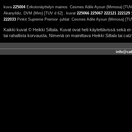
kuva
225004
Erikoisnäyttelyn mainos: Cesmes Adile Aysun (Mimosa) [TUV
Akanyildiz, DVM (Miro) [TUV d 62] . kuvat
225066
225067
222121
222129
S
222033
Pinkit Supreme Premior -juhlat: Cesmes Adile Aysun (Mimosa) [TU
Kaikki kuvat © Heikki Siltala. Kuvat ovat heti käytettävissä sekä ei-k
tai rahallista korvausta. Nimenä on mainittava
Heikki Siltala
tai
catz
info@cat