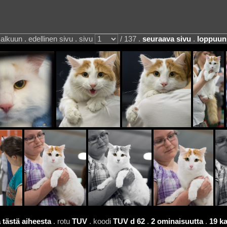
alkuun . edellinen sivu . sivu
/ 137 .
seuraava sivu
.
loppuun
 tästä aiheesta
. rotu
TUV
. koodi
TUV d 62
.
2 ominaisuutta
.
19 ka