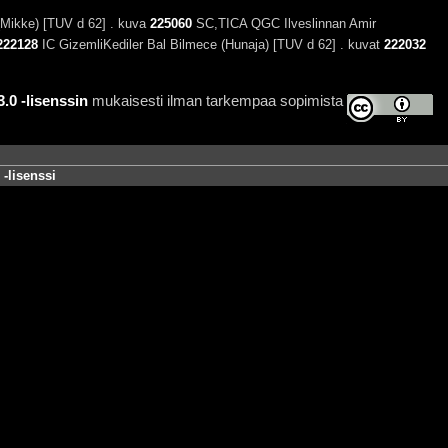
Mikke) [TUV d 62] . kuva
225060
SC,TICA QGC Ilveslinnan Amir
222128
IC GizemliKediler Bal Bilmece (Hunaja) [TUV d 62] . kuvat
222032
0 -lisenssin
mukaisesti ilman tarkempaa sopimista
-lisenssi