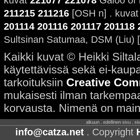
kuvat
221077
221078
Galoo of 
211215
211216
[OSH n] . kuva
201114
201116
201117
201118
Sultsinan Satumaa, DSM (Liu) 
Kaikki kuvat © Heikki Siltal
käytettävissä sekä ei-kaupall
tarkoituksiin
Creative Com
mukaisesti ilman tarkempaa 
korvausta. Nimenä on main
alkuun . edellinen sivu . s
info@catza.net
. Copyright