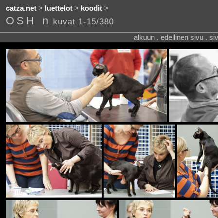
catza.net
>
luettelot
>
koodit
>
OSH n
kuvat 1-15/380
alkuun . edellinen sivu . s