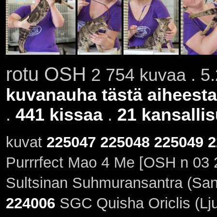
rotu OSH
2 754 kuvaa . 5.
kuvanauha tästä aiheesta
.
441 kissaa
.
21 kansallis
kuvat
225047
225048
225049
2
Purrrfect Mao 4 Me [OSH n 03 
Sultsinan Suhmuransantra (Sant
224006
SGC Quisha Oriclis (Lj