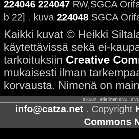
224046
224047
RW,SGCA Orifa
b 22] . kuva
224048
SGCA Orifa
Kaikki kuvat © Heikki Siltal
käytettävissä sekä ei-kaupall
tarkoituksiin
Creative Com
mukaisesti ilman tarkempaa 
korvausta. Nimenä on main
alkuun . edellinen sivu . siv
info@catza.net
. Copyright
Commons Ni