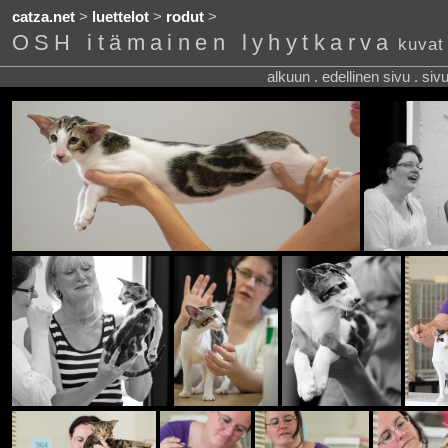
catza.net
>
luettelot
>
rodut
>
OSH itämainen lyhytkarva
kuvat
alkuun . edellinen sivu . siv