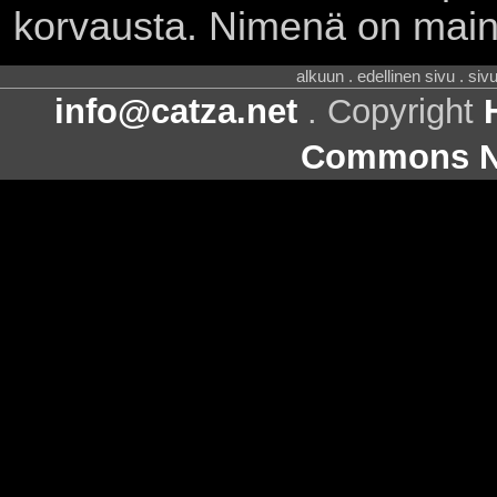
korvausta. Nimenä on main
alkuun . edellinen sivu . siv
info@catza.net
. Copyright
Commons Ni