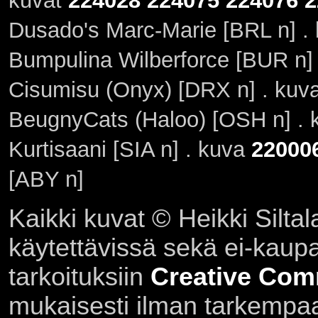
kuvat
224028
224075
224076
2
Dusado's Marc-Marie [BRL n] .
Bumpulina Wilberforce [BUR n]
Cisumisu (Onyx) [DRX n] . kuv
BeugnyCats (Haloo) [OSH n] .
Kurtisaani [SIA n] . kuva
22000
[ABY n]
Kaikki kuvat © Heikki Siltal
käytettävissä sekä ei-kaupall
tarkoituksiin
Creative Com
mukaisesti ilman tarkempaa 