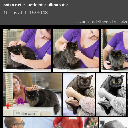
catza.net
>
luettelot
>
ulkoasut
>
n
kuvat 1-15/3043
alkuun . edellinen sivu . siv