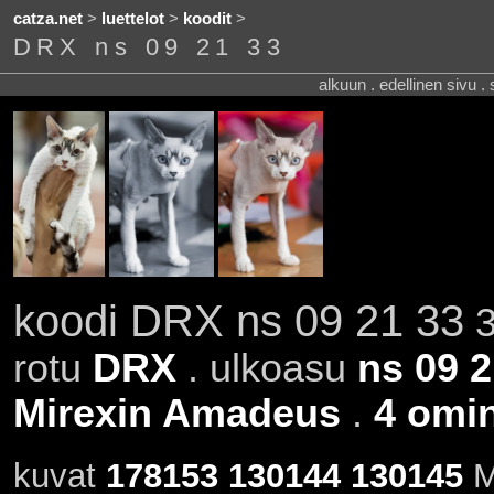
catza.net
>
luettelot
>
koodit
>
DRX ns 09 21 33
alkuun . edellinen sivu .
koodi DRX ns 09 21 33
3
rotu
DRX
. ulkoasu
ns 09 2
Mirexin Amadeus
.
4 omin
kuvat
178153
130144
130145
M