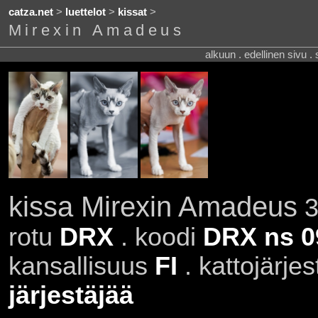
catza.net
>
luettelot
>
kissat
>
Mirexin Amadeus
alkuun . edellinen sivu .
kissa Mirexin Amadeus
3
rotu
DRX
. koodi
DRX ns 0
kansallisuus
FI
. kattojärje
järjestäjää