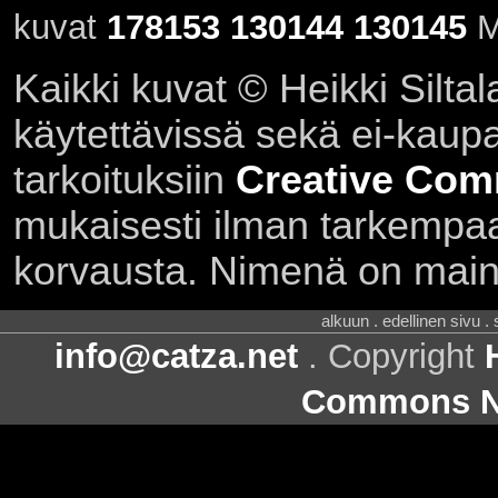
kuvat
178153
130144
130145
M
Kaikki kuvat © Heikki Siltal
käytettävissä sekä ei-kaupall
tarkoituksiin
Creative Com
mukaisesti ilman tarkempaa 
korvausta. Nimenä on main
alkuun . edellinen sivu .
info@catza.net
. Copyright
Commons Ni