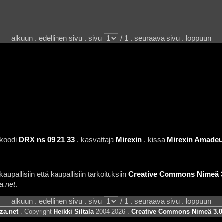
alkuun . edellinen sivu . sivu
/ 1 . seuraava sivu . loppuun
 koodi
DRX ns 09 21 33
. kasvattaja
Mirexin
. kissa
Mirexin Amade
aupallisiin että kaupallisiin tarkoituksiin
Creative Commons Nimeä 3.
a.net
.
alkuun . edellinen sivu . sivu
/ 1 . seuraava sivu . loppuun
za.net
. Copyright
Heikki Siltala
2004-2026 .
Creative Commons Nimeä 3.0 