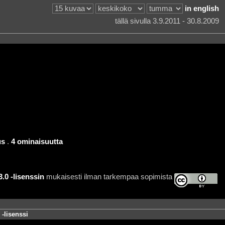
in english
tällä sivulla 3.9.2011 - 30.8.2009
us
.
4 ominaisuutta
0 -lisenssin
mukaisesti ilman tarkempaa sopimista
-lisenssi