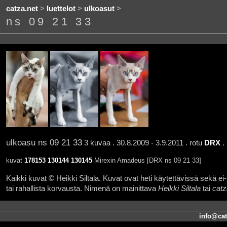
catza.net
>
luettelot
>
ulkoasut
>
ns 09 21 33
ulkoasu ns 09 21 33
3 kuvaa . 30.8.2009 - 3.9.2011 . rotu
DRX
.
kuvat
178153
130144
130145
Mirexin Amadeus [DRX ns 09 21 33]
Kaikki kuvat © Heikki Siltala. Kuvat ovat heti käytettävissä sekä ei-k
tai rahallista korvausta. Nimenä on mainittava
Heikki Siltala
tai
catz
info@cat