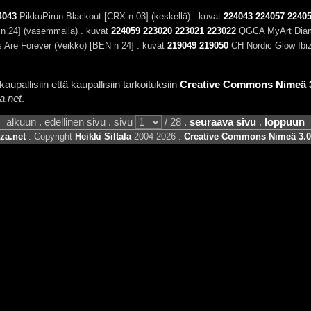
4043
PikkuPirun Blackout [CRX n 03] (keskellä) . kuvat
224043
224057
2240
 24] (vasemmalla) . kuvat
224059
223020
223021
223022
QGCA MyArt Diamo
Are Forever (Veikko) [BEN n 24] . kuvat
219049
219050
CH Nordic Glow Ibiz
aupallisiin että kaupallisiin tarkoituksiin
Creative Commons Nimeä 3.
a.net
.
alkuun . edellinen sivu . sivu
/ 28 .
seuraava sivu
.
loppuun
za.net
. Copyright
Heikki Siltala
2004-2026 .
Creative Commons Nimeä 3.0 