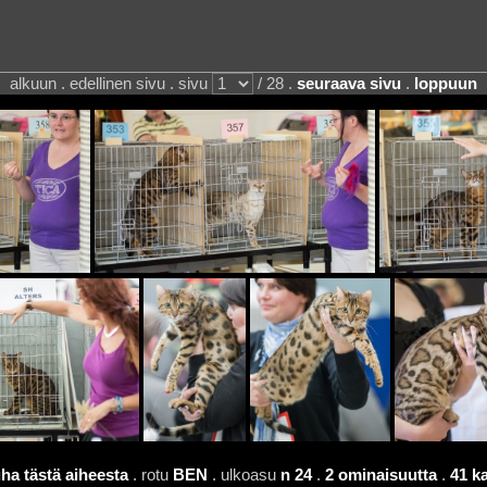
alkuun . edellinen sivu . sivu
/ 28 .
seuraava sivu
.
loppuun
ha tästä aiheesta
. rotu
BEN
. ulkoasu
n 24
.
2 ominaisuutta
.
41 k