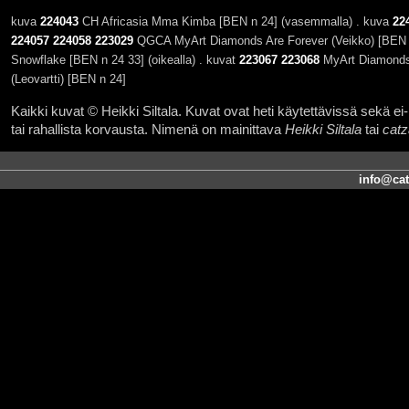
kuva
224043
CH Africasia Mma Kimba [BEN n 24] (vasemmalla) . kuva
22
224057
224058
223029
QGCA MyArt Diamonds Are Forever (Veikko) [BEN n
Snowflake [BEN n 24 33] (oikealla) . kuvat
223067
223068
MyArt Diamonds 
(Leovartti) [BEN n 24]
Kaikki kuvat © Heikki Siltala. Kuvat ovat heti käytettävissä sekä ei-k
tai rahallista korvausta. Nimenä on mainittava
Heikki Siltala
tai
catz
info@cat