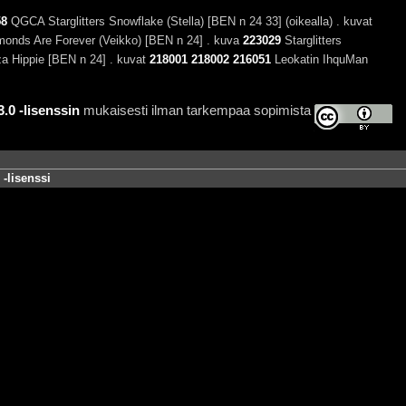
58
QGCA Starglitters Snowflake (Stella) [BEN n 24 33] (oikealla) . kuvat
nds Are Forever (Veikko) [BEN n 24] . kuva
223029
Starglitters
a Hippie [BEN n 24] . kuvat
218001
218002
216051
Leokatin IhquMan
0 -lisenssin
mukaisesti ilman tarkempaa sopimista
-lisenssi