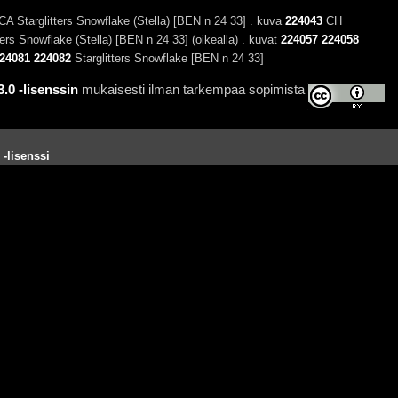
 Starglitters Snowflake (Stella) [BEN n 24 33] . kuva
224043
CH
rs Snowflake (Stella) [BEN n 24 33] (oikealla) . kuvat
224057
224058
24081
224082
Starglitters Snowflake [BEN n 24 33]
0 -lisenssin
mukaisesti ilman tarkempaa sopimista
-lisenssi