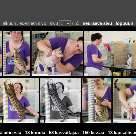
alkuun . edellinen sivu . sivu
/ 65 .
seuraava sivu
.
loppuun
ä aiheesta
.
13 koodia
.
53 kasvattajaa
.
150 kissaa
.
13 kansallisu