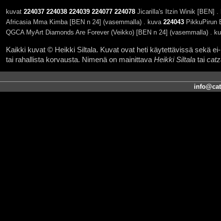
kuvat
224037
224038
224039
224077
224078
Jicarilla's Itzin Winik [BEN] 
Africasia Mma Kimba [BEN n 24] (vasemmalla) . kuva
224043
PikkuPirun B
QGCA MyArt Diamonds Are Forever (Veikko) [BEN n 24] (vasemmalla) . k
Kaikki kuvat © Heikki Siltala. Kuvat ovat heti käytettävissä sekä ei-k
tai rahallista korvausta. Nimenä on mainittava
Heikki Siltala
tai
catz
info@cat