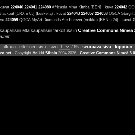
. kuvat
224040
224041
224080
Africasia Mma Kimba [BEN] . kuva
224042
QGCA
lackout [CRX n 03] (keskellä) . kuvat
224043
224057
224058
QGCA Starglitte
uva
224059
QGCA MyArt Diamonds Are Forever (Veikko) [BEN n 24] . kuvat
2
aupallisiin että kaupallisiin tarkoituksiin
Creative Commons Nimeä 3.
a.net
.
alkuun . edellinen sivu . sivu
/ 65 .
seuraava sivu
.
loppuun
za.net
. Copyright
Heikki Siltala
2004-2026 .
Creative Commons Nimeä 3.0 