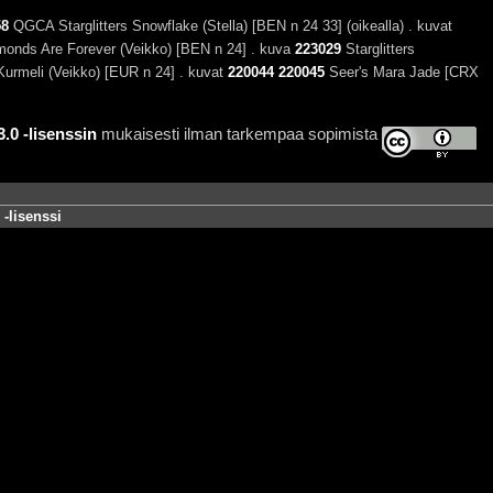
58
QGCA Starglitters Snowflake (Stella) [BEN n 24 33] (oikealla) . kuvat
nds Are Forever (Veikko) [BEN n 24] . kuva
223029
Starglitters
n Kurmeli (Veikko) [EUR n 24] . kuvat
220044
220045
Seer's Mara Jade [CRX
0 -lisenssin
mukaisesti ilman tarkempaa sopimista
-lisenssi