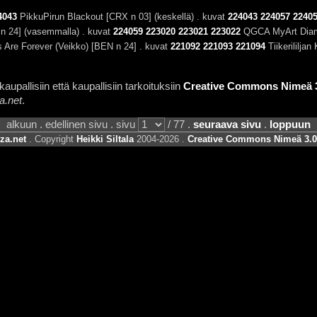
4043
PikkuPirun Blackout [CRX n 03] (keskellä) . kuvat
224043
224057
2240
 24] (vasemmalla) . kuvat
224059
223020
223021
223022
QGCA MyArt Diamo
Are Forever (Veikko) [BEN n 24] . kuvat
221092
221093
221094
Tiikerililja
aupallisiin että kaupallisiin tarkoituksiin
Creative Commons Nimeä 3.
a.net
.
alkuun . edellinen sivu . sivu
/ 77 .
seuraava sivu
.
loppuun
za.net
. Copyright
Heikki Siltala
2004-2026 .
Creative Commons Nimeä 3.0 