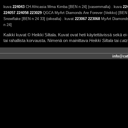
kuva
224043
CH Africasia Mma Kimba [BEN n 24] (vasemmalla) . kuva
22
224057
224058
223029
QGCA MyArt Diamonds Are Forever (Veikko) [BEN n
Snowflake [BEN n 24 33] (oikealla) . kuvat
223067
223068
MyArt Diamonds 
n 24]
Kaikki kuvat © Heikki Siltala. Kuvat ovat heti käytettävissä sekä ei-k
tai rahallista korvausta. Nimenä on mainittava
Heikki Siltala
tai
catz
info@cat