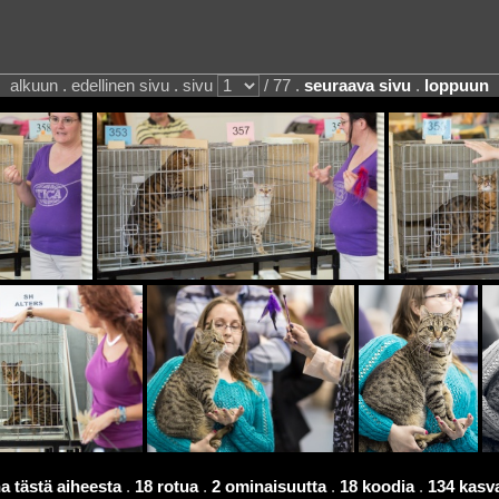
alkuun . edellinen sivu . sivu
/ 77 .
seuraava sivu
.
loppuun
a tästä aiheesta
.
18 rotua
.
2 ominaisuutta
.
18 koodia
.
134 kasva