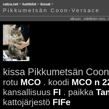
catza.net
>
luettelot
>
kissat
>
Pikkumetsän Coon-Versace
alkuun . edellinen sivu .
kissa Pikkumetsän Coon
rotu
MCO
. koodi
MCO n 2
kansallisuus
FI
. paikka
Ta
kattojärjestö
FIFe