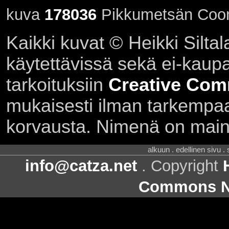
kuva
178036
Pikkumetsän Coon
Kaikki kuvat © Heikki Siltal
käytettävissä sekä ei-kaupall
tarkoituksiin
Creative Com
mukaisesti ilman tarkempaa 
korvausta. Nimenä on main
alkuun . edellinen sivu .
info@catza.net
. Copyright
Commons Ni