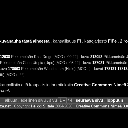
 kuvanauha tästä aiheesta
. kansallisuus
FI
. kattojärjestö
FIFe
.
2 ro
12038
Pikkumetsän Khal Drogo [MCO n 09 22] . kuva
212052
Pikkumetsän J
Pikkumetsän Coon-Utopia (Urpo) [MCO n 03 22] . kuva
187021
Pikkumetsän 
 kuva
178063
Pikkumetsän Wundersam (Hiski) [MCO n] . kuvat
178131
17813
i) [MCO e 22]
aupallisiin että kaupallisiin tarkoituksiin
Creative Commons Nimeä 3.
a.net
.
alkuun . edellinen sivu . sivu
/ 4 .
seuraava sivu
.
loppuun
za.net
. Copyright
Heikki Siltala
2004-2026 .
Creative Commons Nimeä 3.0 