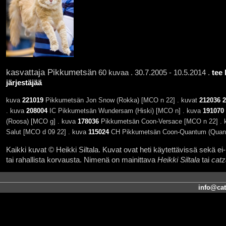
kasvattaja Pikkumetsän
60 kuvaa . 30.7.2005 - 10.5.2014 .
tee
järjestäjää
kuva
221019
Pikkumetsän Jon Snow (Rokka) [MCO n 22] . kuvat
212036
2
. kuva
208004
IC Pikkumetsän Wundersam (Hiski) [MCO n] . kuva
191070
(Roosa) [MCO g] . kuva
178036
Pikkumetsän Coon-Versace [MCO n 22] .
Salut [MCO d 09 22] . kuva
115024
CH Pikkumetsän Coon-Quantum (Quantt
Kaikki kuvat © Heikki Siltala. Kuvat ovat heti käytettävissä sekä ei-k
tai rahallista korvausta. Nimenä on mainittava
Heikki Siltala
tai
catz
info@cat