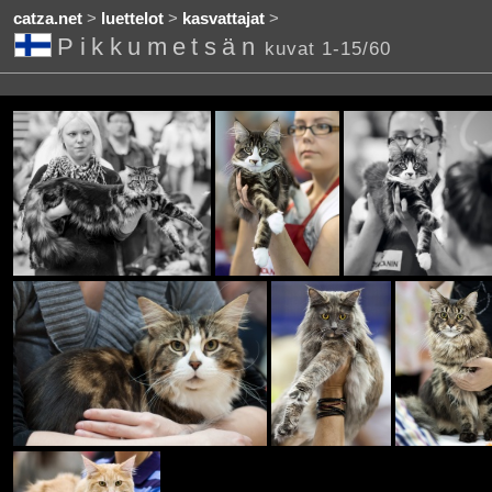
catza.net
>
luettelot
>
kasvattajat
>
Pikkumetsän
kuvat 1-15/60