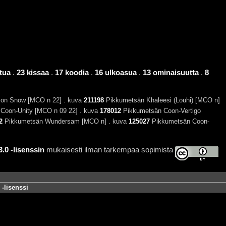
tua
.
23 kissaa
.
17 koodia
.
16 ulkoasua
.
13 ominaisuutta
.
8
on Snow [MCO n 22] . kuva
211198
Pikkumetsän Khaleesi (Louhi) [MCO n]
Coon-Unity [MCO n 09 22] . kuva
178012
Pikkumetsän Coon-Vertigo
2
Pikkumetsän Wundersam [MCO n] . kuva
125027
Pikkumetsän Coon-
0 -lisenssin
mukaisesti ilman tarkempaa sopimista
-lisenssi