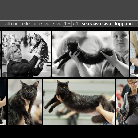
alkuun . edellinen sivu . sivu
/ 4 .
seuraava sivu
.
loppuun