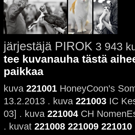
järjestäjä PIROK
3 943 ku
tee kuvanauha tästä aihe
paikkaa
kuva
221001
HoneyCoon's Some
13.2.2013 . kuva
221003
IC Kes
03] . kuva
221004
CH NomenEst
. kuvat
221008
221009
221010