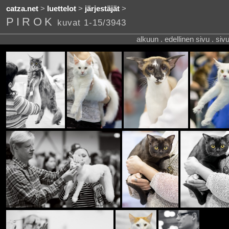
catza.net
>
luettelot
>
järjestäjät
>
PIROK
kuvat 1-15/3943
alkuun . edellinen sivu . siv