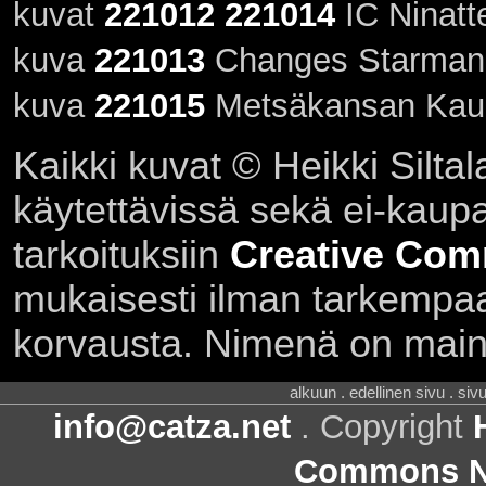
kuvat
221012
221014
IC Ninatt
kuva
221013
Changes Starman [
kuva
221015
Metsäkansan Kauk
Kaikki kuvat © Heikki Siltal
käytettävissä sekä ei-kaupall
tarkoituksiin
Creative Com
mukaisesti ilman tarkempaa 
korvausta. Nimenä on main
alkuun . edellinen sivu . siv
info@catza.net
. Copyright
Commons Ni