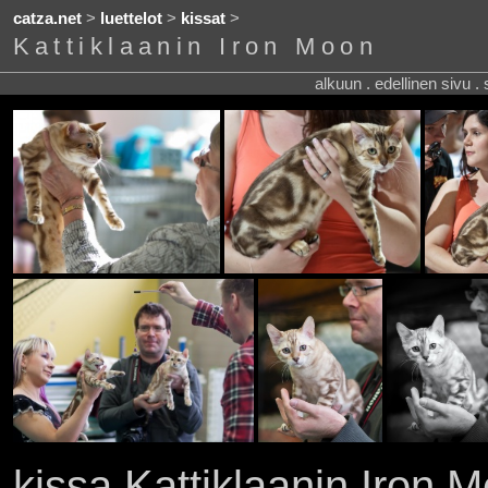
catza.net
>
luettelot
>
kissat
>
Kattiklaanin Iron Moon
alkuun . edellinen sivu .
kissa Kattiklaanin Iron 