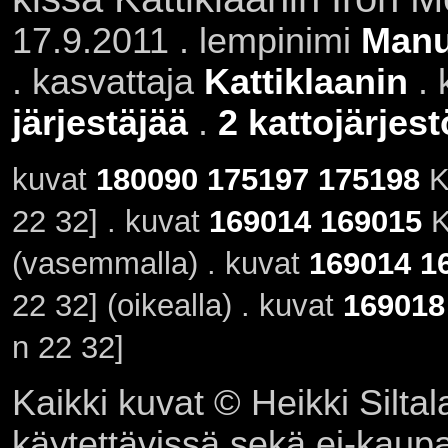
17.9.2011 . lempinimi
Man
. kasvattaja
Kattiklaanin
. 
järjestäjää
.
2 kattojärjes
kuvat
180090
175197
175198
K
22 32] . kuvat
169014
169015
K
(vasemmalla) . kuvat
169014
1
22 32] (oikealla) . kuvat
169018
n 22 32]
Kaikki kuvat © Heikki Siltal
käytettävissä sekä ei-kaupall