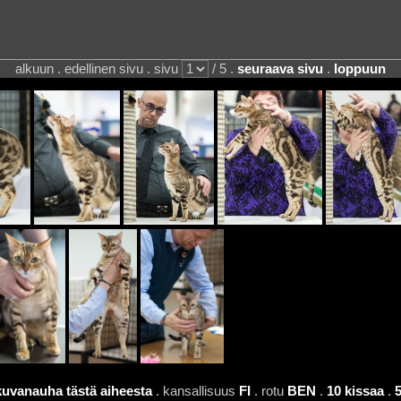
alkuun . edellinen sivu . sivu
/ 5 .
seuraava sivu
.
loppuun
kuvanauha tästä aiheesta
. kansallisuus
FI
. rotu
BEN
.
10 kissaa
.