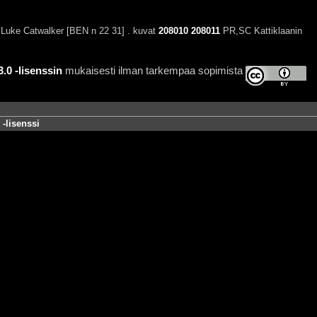
 Luke Catwalker [BEN n 22 31] . kuvat
208010
208011
PR,SC Kattiklaanin
0 -lisenssin
mukaisesti ilman tarkempaa sopimista
-lisenssi