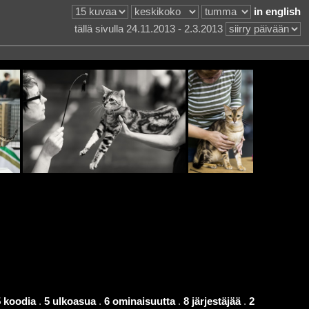
in english
tällä sivulla 24.11.2013 - 2.3.2013
5 koodia
.
5 ulkoasua
.
6 ominaisuutta
.
8 järjestäjää
.
2