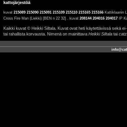
kattojärjestöä
kuvat
215089
215090
215091
215109
215110
215165
215166
Kattiklaanin 
Cross Fire Man (Liekki) [BEN n 22 32] . kuvat
208144
204016
204017
IP Ka
Kaikki kuvat © Heikki Siltala. Kuvat ovat heti käytettävissä sekä ei-k
tai rahallista korvausta. Nimenä on mainittava
Heikki Siltala
tai
catz
info@cat