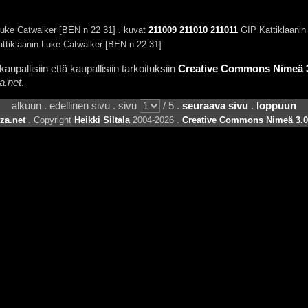
Luke Catwalker [BEN n 22 31] . kuvat
211009
211010
211011
GIP Kattiklaanin
ttiklaanin Luke Catwalker [BEN n 22 31]
aupallisiin että kaupallisiin tarkoituksiin
Creative Commons Nimeä 3.
a.net
.
alkuun . edellinen sivu . sivu
/ 5 .
seuraava sivu
.
loppuun
za.net
. Copyright
Heikki Siltala
2004-2026 .
Creative Commons Nimeä 3.0 