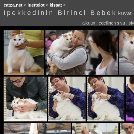
catza.net
>
luettelot
>
kissat
>
Ipekkedinin Birinci Bebek
kuvat
alkuun . edellinen sivu . s