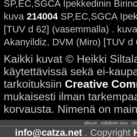
SP,EC,SGCA Ipekkedinin Birinc
kuva
214004
SP,EC,SGCA Ipekk
[TUV d 62] (vasemmalla) . kuv
Akanyildiz, DVM (Miro) [TUV d 6
Kaikki kuvat © Heikki Siltal
käytettävissä sekä ei-kaupall
tarkoituksiin
Creative Com
mukaisesti ilman tarkempaa 
korvausta. Nimenä on main
alkuun . edellinen sivu . s
info@catza.net
. Copyright