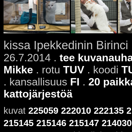
kissa Ipekkedinin Birinc
26.7.2014 .
tee kuvanauha
Mikke
. rotu
TUV
. koodi
T
. kansallisuus
FI
.
20 paikk
kattojärjestöä
kuvat
225059
222010
222135
2
215145
215146
215147
214030