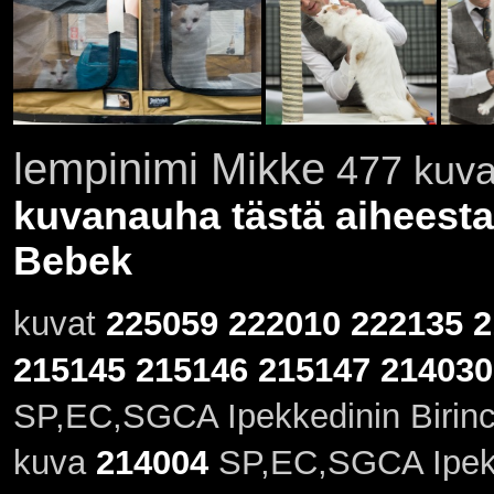
lempinimi Mikke
477 kuvaa
kuvanauha tästä aiheesta
Bebek
kuvat
225059
222010
222135
2
215145
215146
215147
214030
SP,EC,SGCA Ipekkedinin Birinc
kuva
214004
SP,EC,SGCA Ipekk