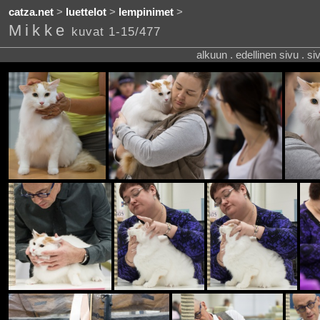
catza.net
>
luettelot
>
lempinimet
>
Mikke
kuvat 1-15/477
alkuun . edellinen sivu . s