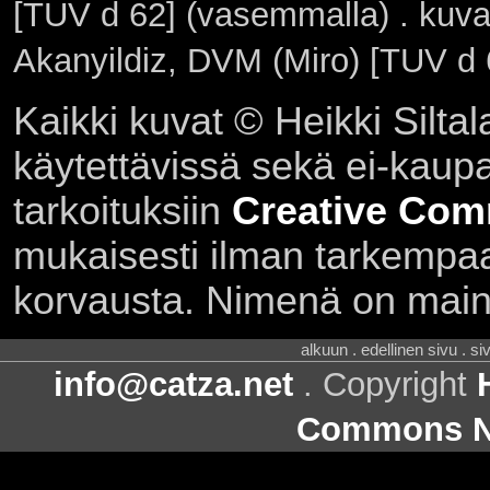
[TUV d 62] (vasemmalla) . kuv
Akanyildiz, DVM (Miro) [TUV d 6
Kaikki kuvat © Heikki Siltal
käytettävissä sekä ei-kaupall
tarkoituksiin
Creative Com
mukaisesti ilman tarkempaa 
korvausta. Nimenä on main
alkuun . edellinen sivu . s
info@catza.net
. Copyright
Commons Ni