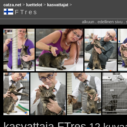
catza.net
>
luettelot
>
kasvattajat
>
FTres
alkuun . edellinen sivu .
kasvattaja FTres
12 kuvaa