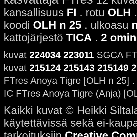
kansallisuus
FI
. rotu
OLH
.
koodi
OLH n 25
. ulkoasu
n
kattojärjestö
TICA
.
2 omin
kuvat
224034
223011
SGCA FTre
kuvat
215124
215143
215149
2
FTres Anoya Tigre [OLH n 25] .
IC FTres Anoya Tigre (Anja) [O
Kaikki kuvat © Heikki Siltal
käytettävissä sekä ei-kaupall
tarkoituksiin
Creative Com