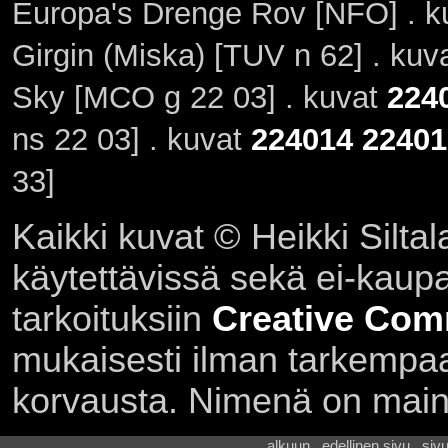
Europa's Drenge Rov [NFO] . 
Girgin (Miska) [TUV n 62] . kuv
Sky [MCO g 22 03] . kuvat
224
ns 22 03] . kuvat
224014
22401
33]
Kaikki kuvat © Heikki Siltal
käytettävissä sekä ei-kaupall
tarkoituksiin
Creative Com
mukaisesti ilman tarkempaa 
korvausta. Nimenä on main
alkuun . edellinen sivu . siv