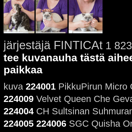
järjestäjä FINTICAt
1 823 
tee kuvanauha tästä aihe
paikkaa
kuva
224001
PikkuPirun Micro 
224009
Velvet Queen Che Geva
224004
CH Sultsinan Suhmurans
224005
224006
SGC Quisha Oric