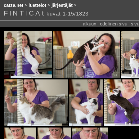
catza.net
>
luettelot
>
järjestäjät
>
FINTICAt
kuvat 1-15/1823
alkuun . edellinen sivu . siv