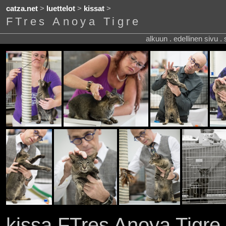
catza.net
>
luettelot
>
kissat
>
FTres Anoya Tigre
alkuun . edellinen sivu .
kissa FTres Anoya Tigre