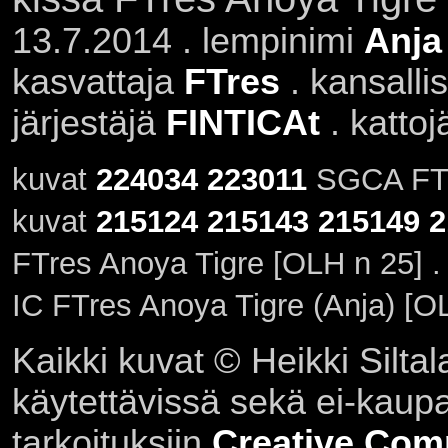
13.7.2014 . lempinimi
Anja
kasvattaja
FTres
. kansall
järjestäjä
FINTICAt
. kattoj
kuvat
224034
223011
SGCA FTre
kuvat
215124
215143
215149
2
FTres Anoya Tigre [OLH n 25] .
IC FTres Anoya Tigre (Anja) [O
Kaikki kuvat © Heikki Siltal
käytettävissä sekä ei-kaupall
tarkoituksiin
Creative Com