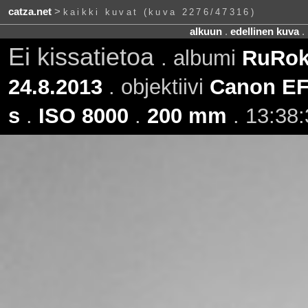
catza.net
>
kaikki kuvat (kuva 2276/47316)
alkuun
.
edellinen kuva
.
Ei kissatietoa
. albumi
RuRoki
24.8.2013
. objektiivi
Canon EF
s
.
ISO 8000
.
200 mm
. 13:38: