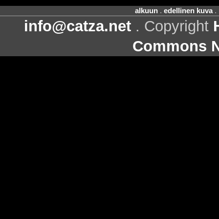
alkuun
.
edellinen kuva
.
info@catza.net
. Copyright
Commons Ni