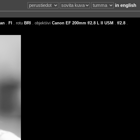
in english
ian
.
FI
. rotu
BRI
. objektiivi
Canon EF 200mm f/2.8 L II USM
.
f/2.8
.