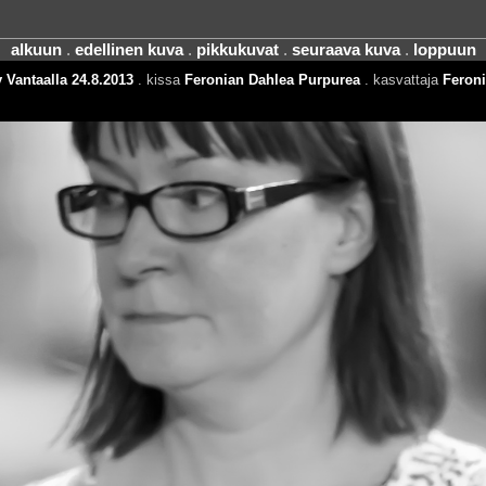
alkuun
.
edellinen kuva
.
pikkukuvat
.
seuraava kuva
.
loppuun
 Vantaalla 24.8.2013
. kissa
Feronian Dahlea Purpurea
. kasvattaja
Feron