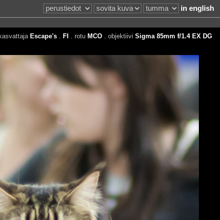
in english
kasvattaja
Escape's
.
FI
. rotu
MCO
. objektiivi
Sigma 85mm f/1.4 EX DG