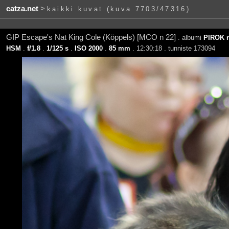
catza.net
>
kaikki kuvat (kuva 7703/47316)
GIP Escape's Nat King Cole (Köppels) [MCO n 22]
. albumi
PIROK r
HSM
.
f/1.8
.
1/125 s
.
ISO 2000
.
85 mm
. 12:30:18 . tunniste 173094