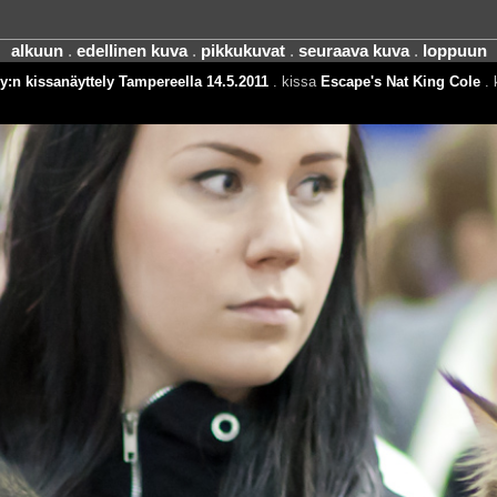
alkuun
.
edellinen kuva
.
pikkukuvat
.
seuraava kuva
.
loppuun
y:n kissanäyttely Tampereella 14.5.2011
. kissa
Escape's Nat King Cole
. 