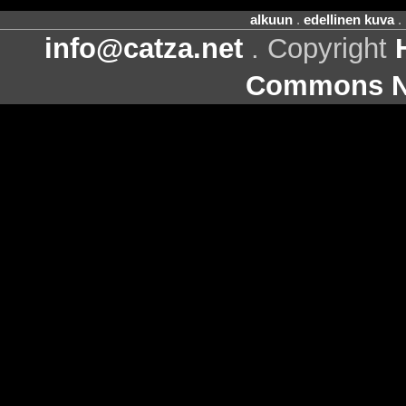
alkuun
.
edellinen kuva
.
info@catza.net
. Copyright
Commons Ni