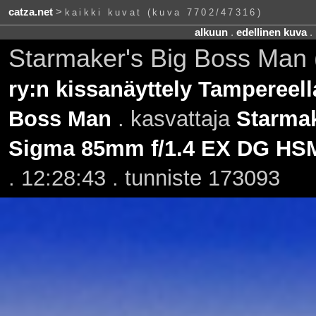
catza.net
>
kaikki kuvat (kuva 7702/47316)
alkuun
.
edellinen kuva
.
Starmaker's Big Boss Man 
ry:n kissanäyttely Tampereell
Boss Man
. kasvattaja
Starmak
Sigma 85mm f/1.4 EX DG HS
. 12:28:43 . tunniste 173093