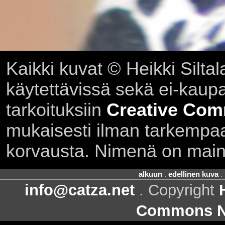
Kaikki kuvat © Heikki Siltal
käytettävissä sekä ei-kaupall
tarkoituksiin
Creative Com
mukaisesti ilman tarkempaa 
korvausta. Nimenä on main
alkuun
.
edellinen kuva
.
info@catza.net
. Copyright
Commons Ni