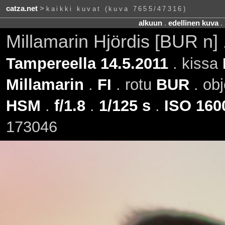
catza.net
>
kaikki kuvat (kuva 7655/47316)
alkuun
.
edellinen kuva
.
Millamarin Hjördis [BUR n]
Tampereella 14.5.2011
. kissa
Millamarin
.
FI
. rotu
BUR
. obj
HSM
.
f/1.8
.
1/125 s
.
ISO 160
173046