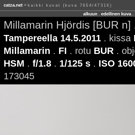
catza.net
>
kaikki kuvat (kuva 7654/47316)
alkuun
.
edellinen kuva
.
Millamarin Hjördis [BUR n]
Tampereella 14.5.2011
. kissa
Millamarin
.
FI
. rotu
BUR
. obj
HSM
.
f/1.8
.
1/125 s
.
ISO 160
173045