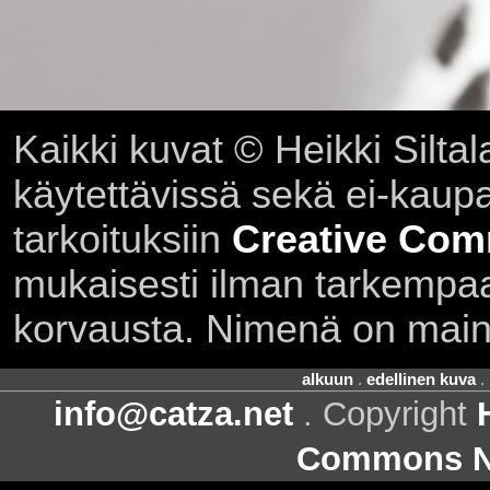
Kaikki kuvat © Heikki Siltal
käytettävissä sekä ei-kaupall
tarkoituksiin
Creative Com
mukaisesti ilman tarkempaa 
korvausta. Nimenä on main
alkuun
.
edellinen kuva
.
info@catza.net
. Copyright
Commons Ni