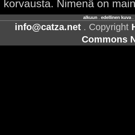
korvausta. Nimenä on main
alkuun
.
edellinen kuva
.
info@catza.net
. Copyright
Commons Ni