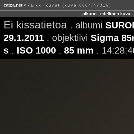
catza.net
>
kaikki kuvat (kuva 8604/47316)
alkuun
.
edellinen kuva
.
Ei kissatietoa
. albumi
SUROK
29.1.2011
. objektiivi
Sigma 85
s
.
ISO 1000
.
85 mm
. 14:28:4