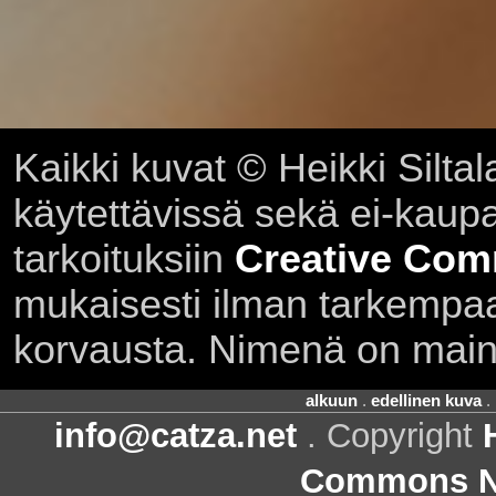
Kaikki kuvat © Heikki Siltal
käytettävissä sekä ei-kaupall
tarkoituksiin
Creative Com
mukaisesti ilman tarkempaa 
korvausta. Nimenä on main
alkuun
.
edellinen kuva
.
info@catza.net
. Copyright
Commons Ni