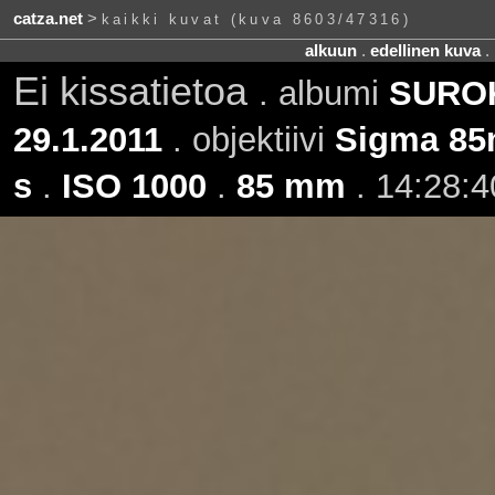
catza.net
>
kaikki kuvat (kuva 8603/47316)
alkuun
.
edellinen kuva
.
Ei kissatietoa
. albumi
SUROK
29.1.2011
. objektiivi
Sigma 85
s
.
ISO 1000
.
85 mm
. 14:28:4