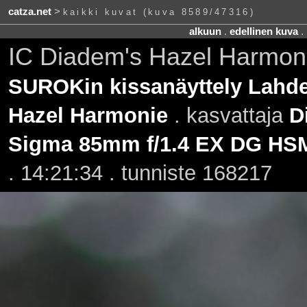
catza.net
>
kaikki kuvat (kuva 8589/47316)
alkuun
.
edellinen kuva
.
IC Diadem's Hazel Harmon
SUROKin kissanäyttely Lahde
Hazel Harmonie
. kasvattaja
D
Sigma 85mm f/1.4 EX DG HS
. 14:21:34 . tunniste 168217