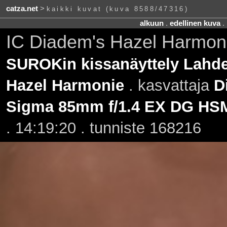
catza.net
>
kaikki kuvat (kuva 8588/47316)
alkuun
.
edellinen kuva
.
IC Diadem's Hazel Harmon
SUROKin kissanäyttely Lahde
Hazel Harmonie
. kasvattaja
D
Sigma 85mm f/1.4 EX DG HS
. 14:19:20 . tunniste 168216