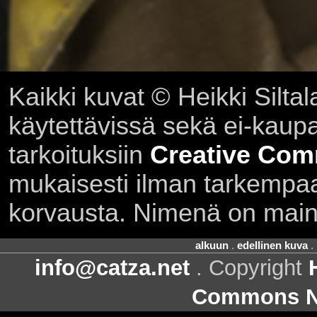
Kaikki kuvat © Heikki Siltal
käytettävissä sekä ei-kaupall
tarkoituksiin
Creative Com
mukaisesti ilman tarkempaa 
korvausta. Nimenä on main
alkuun
.
edellinen kuva
.
info@catza.net
. Copyright
Commons Ni