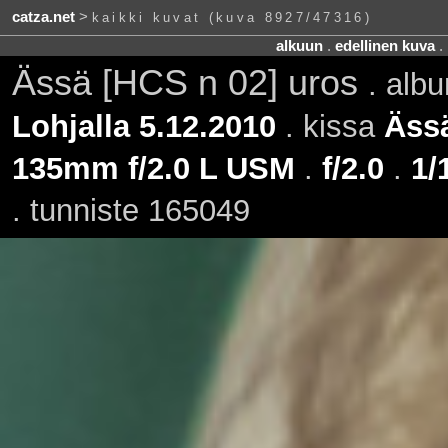
catza.net
>
kaikki kuvat (kuva 8927/47316)
alkuun
.
edellinen kuva
.
Ässä [HCS n 02] uros
. alb
Lohjalla 5.12.2010
. kissa
Äss
135mm f/2.0 L USM
.
f/2.0
.
1/
. tunniste 165049