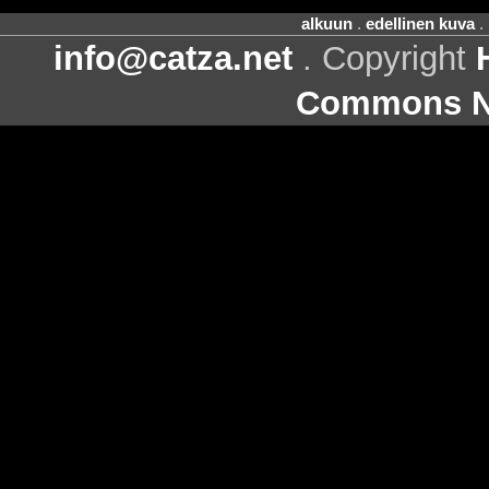
alkuun
.
edellinen kuva
.
info@catza.net
. Copyright
Commons Ni