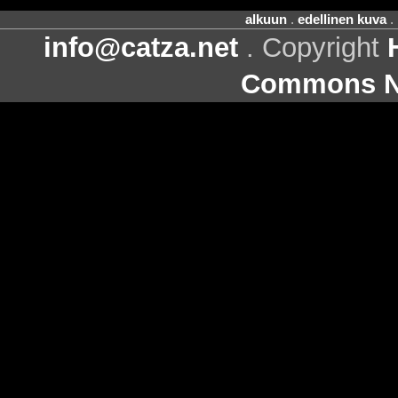
alkuun
.
edellinen kuva
.
info@catza.net
. Copyright
Commons Ni