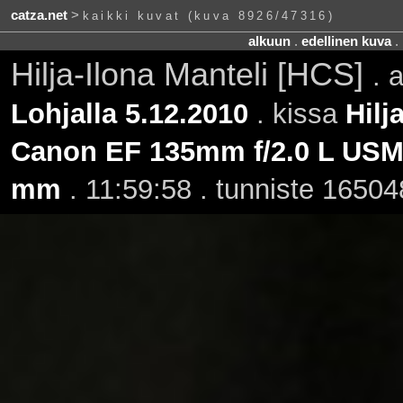
catza.net
>
kaikki kuvat (kuva 8926/47316)
alkuun
.
edellinen kuva
.
Hilja-Ilona Manteli [HCS]
. 
Lohjalla 5.12.2010
. kissa
Hilj
Canon EF 135mm f/2.0 L US
mm
. 11:59:58 . tunniste 16504